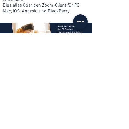
Dies alles über den Zoom-Client für PC,
Mac, iOS, Android und BlackBerry.
Rassig zum Erfolg.
Über 80 Coaches
unterstützen dich schulisch.
Online-Nachhilfe Schweiz.
profitiere jetzt
Kontaktaufnahme
info@web-lernen.ch
+41 76 701 04 71
Kasimir-Pfyffer-Strasse 2, 6003 Luzern
Datenschutzerklärung
|
Impressum
|
AGB