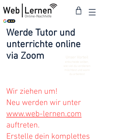
Werde Tutor und
unterrichte online
via Zoom
Unser Vorteil
entscheide selber,
wie viel du verdienen
möchtest und wann
du arbeitest
Wir ziehen um!
Neu werden wir unter
www.web-lernen.com
auftreten.
Erstelle dein komplettes