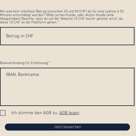
Mit welchem möchtest Betrag (zwischen 20 und 50 CHF) du für eine Lektion à 55
Minuten entschädigt werden? (Web Lernen-Kunde, oder Atutor-Kunde ohne
Aboguthaben) Beachte, dass du auf der Website 10 CHF teurer gelistet wirst, da
diese 10 CHF an die Plattform gehen.
Bankverbindung für Entlohnung
Ich stimme den AGB zu.
AGB lesen
Jetzt bewerben