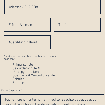
Auf diesen Schulstufen möchte ich Lernende
P
coachen
*
f
Primarschule
l
i
Sekundarschule &
c
Untergymnasium
h
Obergymi & Weiterführende
t
Schulen
f
e
Studium
l
d
Fächerübersicht