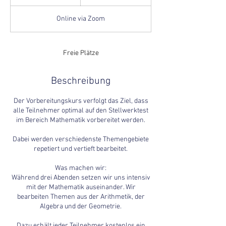
e
e
Online via Zoom
n
d
e
t
Freie Plätze
Beschreibung
Der Vorbereitungskurs verfolgt das Ziel, dass
alle Teilnehmer optimal auf den Stellwerktest
im Bereich Mathematik vorbereitet werden.
Dabei werden verschiedenste Themengebiete
repetiert und vertieft bearbeitet.
Was machen wir:
Während drei Abenden setzen wir uns intensiv
mit der Mathematik auseinander. Wir
bearbeiten Themen aus der Arithmetik, der
Algebra und der Geometrie.
Dazu erhält jeder Teilnehmer kostenlos ein