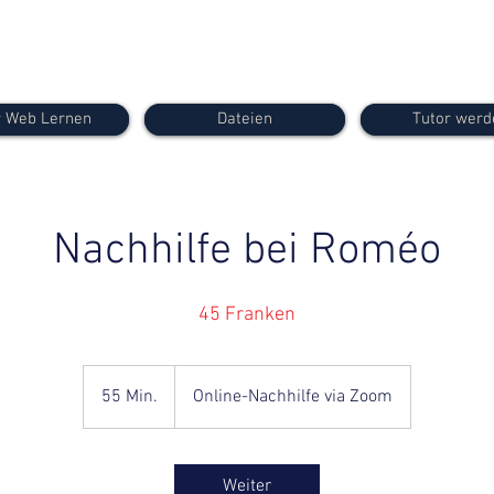
 Web Lernen
Dateien
Tutor werd
Nachhilfe bei Roméo
55 Min.
5
Online-Nachhilfe via Zoom
5
M
i
Weiter