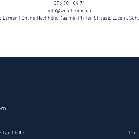
076 701 04 71
info@web-lernen.ch
 Lernen | Online-Nachhilfe, Kasimir-Pfyffer-Strasse, Luzern, Sch
ern
-Nachhilfe
Dat