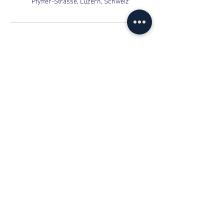
Pfyffer-Strasse, Luzern, Schweiz
Kontaktaufnahme
info@web-lernen.ch
+41 76 701 04 71
Kasimir-Pfyffer-Strasse 2, 6003 Luzern
Datenschutzerklärung
|
Impressum
|
AGB
© 2024 by Lernhunger GmbH | Online-