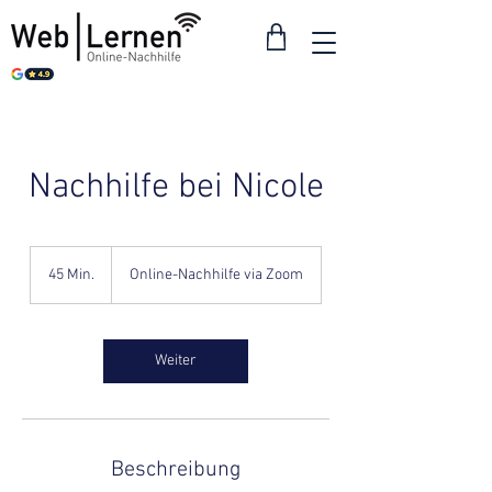
Nachhilfe bei Nicole
45 Min.
4
Online-Nachhilfe via Zoom
5
M
i
n
Weiter
.
Beschreibung