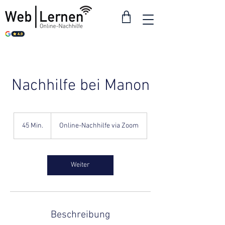
Nachhilfe bei Manon
45 Min.
4
Online-Nachhilfe via Zoom
5
M
i
n
Weiter
.
Beschreibung