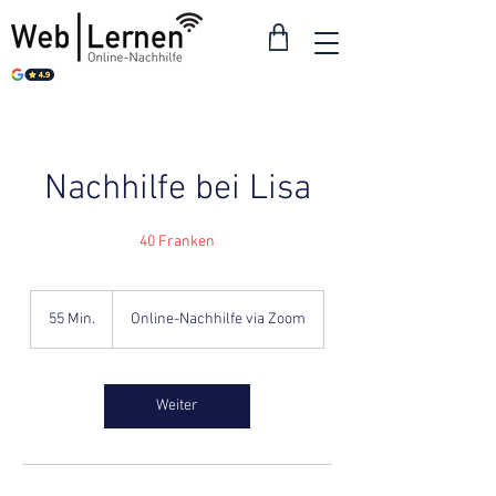
Nachhilfe bei Lisa
40 Franken
55 Min.
5
Online-Nachhilfe via Zoom
5
M
i
n
Weiter
.