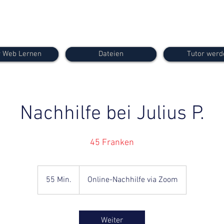
 Web Lernen
Dateien
Tutor werd
Nachhilfe bei Julius P.
45 Franken
55 Min.
5
Online-Nachhilfe via Zoom
5
M
i
Weiter