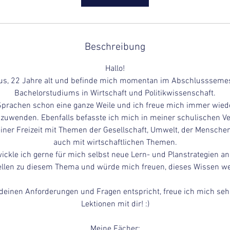
n
.
Beschreibung
Hallo!
lius, 22 Jahre alt und befinde mich momentan im Abschlussseme
Bachelorstudiums in Wirtschaft und Politikwissenschaft.
Sprachen schon eine ganze Weile und ich freue mich immer wieder
zuwenden. Ebenfalls befasste ich mich in meiner schulischen Ve
iner Freizeit mit Themen der Gesellschaft, Umwelt, der Mensch
auch mit wirtschaftlichen Themen.
ickle ich gerne für mich selbst neue Lern- und Planstrategien 
llen zu diesem Thema und würde mich freuen, dieses Wissen wei
 deinen Anforderungen und Fragen entspricht, freue ich mich se
Lektionen mit dir! :)
Meine Fächer: