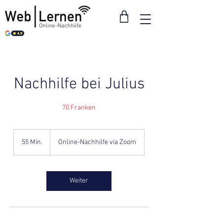
Nachhilfe bei Julius
55 Min.
5
Online-Nachhilfe via Zoom
5
M
i
n
Weiter
.