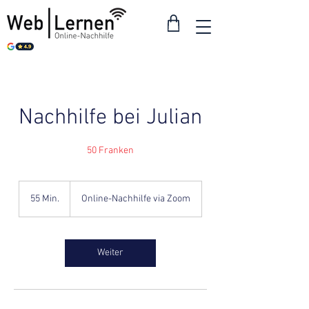
Nachhilfe bei Julian
50 Franken
55 Min.
5
Online-Nachhilfe via Zoom
5
M
i
n
Weiter
.