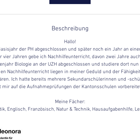
n
.
Beschreibung
Hallo!
Basisjahr der PH abgeschlossen und später noch ein Jahr an eine
er vier Jahren gebe ich Nachhilfeunterricht, davon zwei Jahre auc
ienjahr Biologie an der UZH abgeschlossen und studiere dort n
den Nachhilfeunterricht liegen in meiner Geduld und der Fähigke
lären. Ich hatte bereits mehrere Sekundarschülerinnen und -schül
mir auf die Aufnahmeprüfungen der Kantonsschulen vorbereitete
Meine Fächer:
k, Englisch, Französisch, Natur & Technik, Hausaufgabenhilfe, L