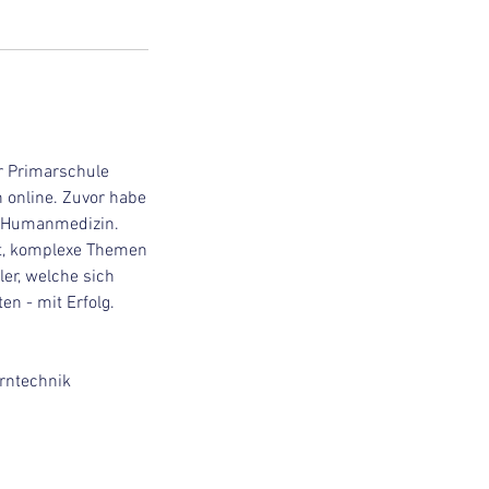
r Primarschule
h online. Zuvor habe
un Humanmedizin.
it, komplexe Themen
er, welche sich
n - mit Erfolg.
erntechnik