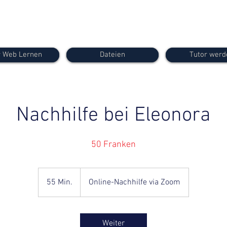
 Web Lernen
Dateien
Tutor werd
Nachhilfe bei Eleonora
55 Min.
5
Online-Nachhilfe via Zoom
5
M
i
Weiter