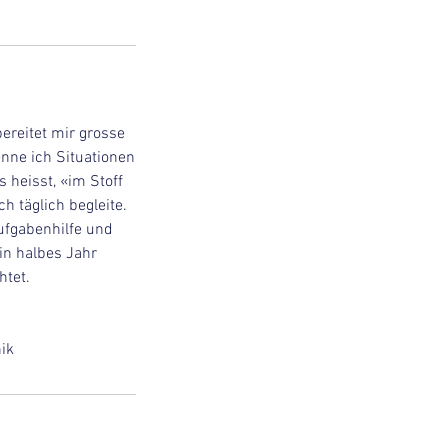
ereitet mir grosse
nne ich Situationen
 heisst, «im Stoff
h täglich begleite.
ufgabenhilfe und
in halbes Jahr
htet.
ik