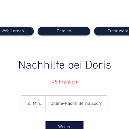
 Web Lernen
Dateien
Tutor werd
Nachhilfe bei Doris
45 Franken
55 Min.
5
Online-Nachhilfe via Zoom
5
M
i
Weiter