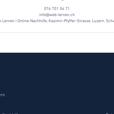
076 701 04 71
info@web-lernen.ch
 Lernen | Online-Nachhilfe, Kasimir-Pfyffer-Strasse, Luzern, Sch
ern