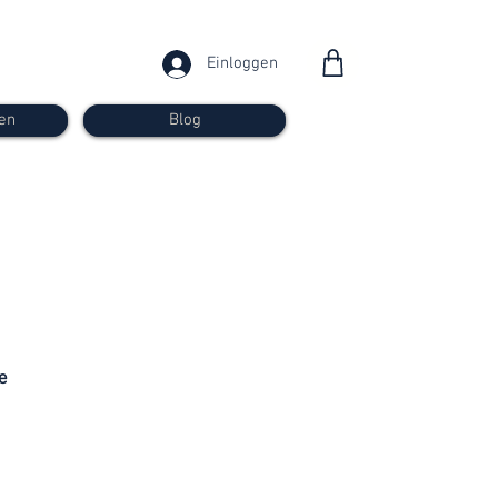
Einloggen
en
Blog
ab 30
Franken
e