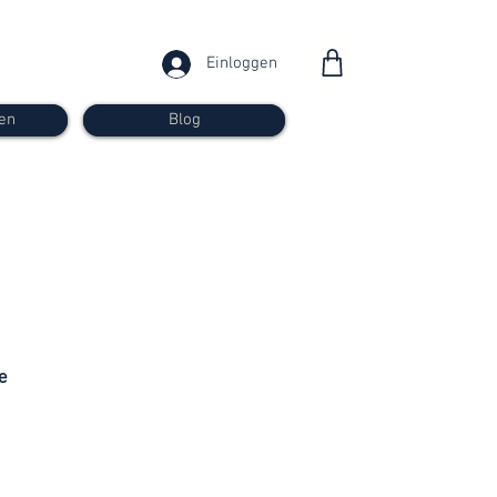
Einloggen
en
Blog
ab 30
Franken
e