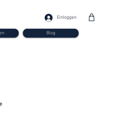
Einloggen
en
Blog
ab 30
Franken
e