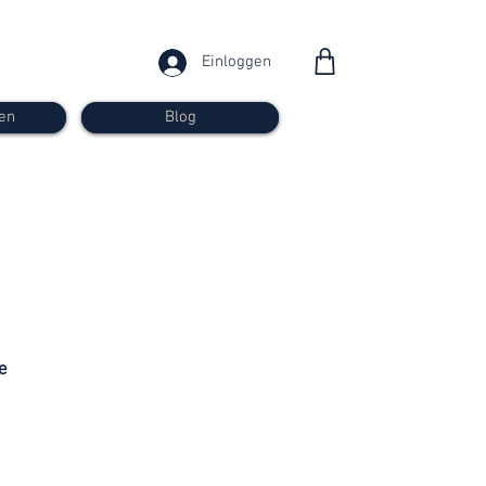
Einloggen
en
Blog
ab 30
Franken
e