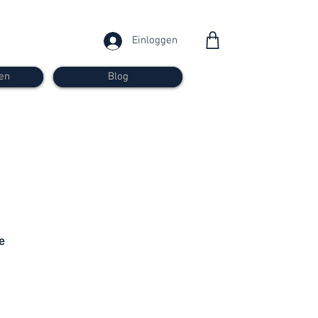
Einloggen
en
Blog
ab 30
Franken
e