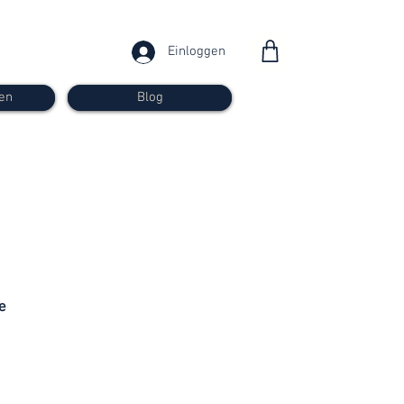
Einloggen
en
Blog
ab 30
Franken
e