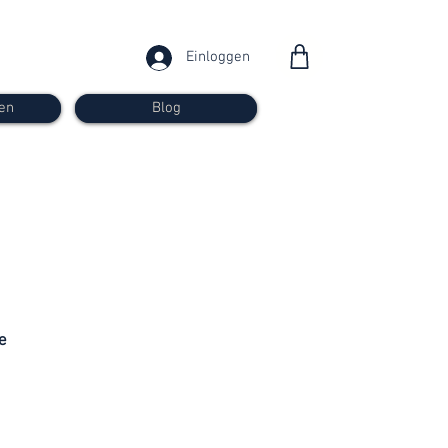
Einloggen
en
Blog
ab 30
Franken
e