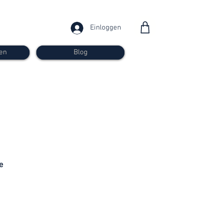
Einloggen
en
Blog
ab 30
Franken
e