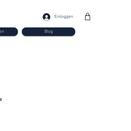
Einloggen
en
Blog
ab 30
Franken
e