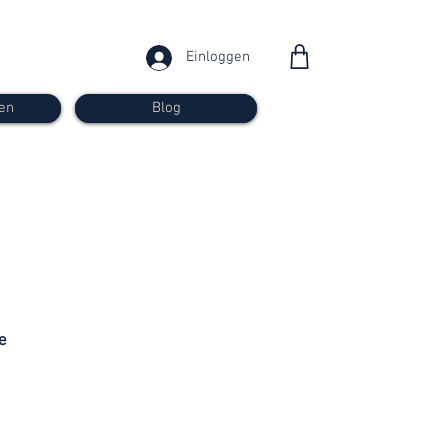
Einloggen
en
Blog
ab 30
Franken
e