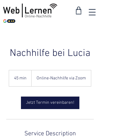
Nachhilfe bei Lucia
45 min
4
Online-Nachhilfe via Zoom
5
m
i
n
Jetzt Termin vereinbaren!
Service Description