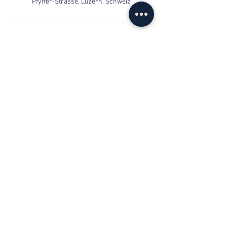
Pfyffer-Strasse, Luzern, Schweiz
contact
info@web-lernen.ch
+41 76 701 04 71
Kasimir-Pfyffer-Strasse 2, 6003 Lucerne
data protection
|
imprint
|
c
onditions
© 2023 by Lernhunger GmbH | Online
tutoring